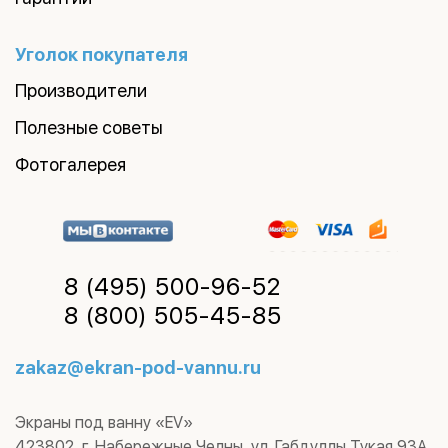
Уголок покупателя
Производители
Полезные советы
Фотогалерея
8 (495)
500-96-52
8 (800)
505-45-85
zakaz@ekran-pod-vannu.ru
Экраны под ванну «EV»
423802
,
г. Набережные Челны
,
ул. Габдуллы Тукая 93А